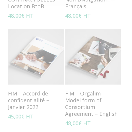
Ajouter au panier
Ajouter au panier
FIM – CLAUSIER –
FIM – Orgalim –
RECUEIL DE CLAUSES
Modèle – Accord de
CONTRACTUELLES –
Non-Divulgation –
Location BtoB
Français
48,00
€
HT
48,00
€
HT