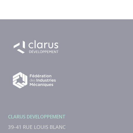
Ajouter au panier
Ajouter au panier
FIM – Accord de
FIM – Orgalim –
confidentialité –
Model form of
Janvier 2022
Consortium
Agreement – English
45,00
€
HT
48,00
€
HT