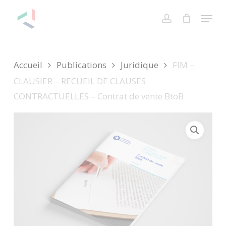
Skip
Menu
to
account
Close
Cart
Cart
main
content
Accueil
Publications
Juridique
FIM –
CLAUSIER – RECUEIL DE CLAUSES
CONTRACTUELLES – Contrat de vente BtoB